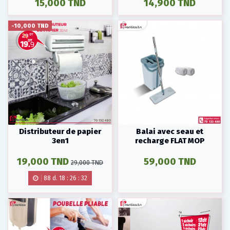
15,000 TND
14,900 TND
-10,000 TND
Distributeur de papier
Balai avec seau et
3en1
recharge FLAT MOP
19,000 TND
59,000 TND
29,000 TND
88
d.
18
:
26
:
30