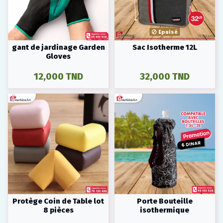
Epuisé
gant de jardinage Garden
Sac Isotherme 12L
Gloves
12,000 TND
32,000 TND
Protège Coin de Table lot
Porte Bouteille
8 pièces
isothermique