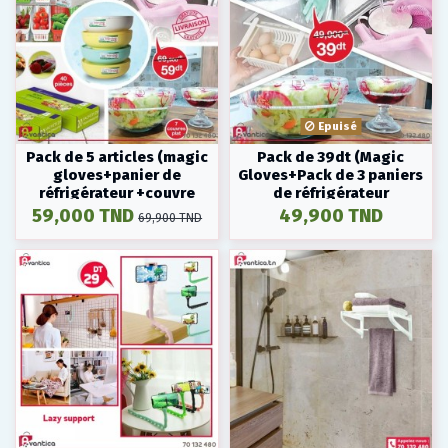
Epuisé
Pack de 5 articles (magic
Pack de 39dt (Magic
gloves+panier de
Gloves+Pack de 3 paniers
réfrigérateur +couvre
de réfrigérateur
plats+sac à fermeture...
rétractable +couvre plat)
59,000 TND
49,900 TND
69,900 TND