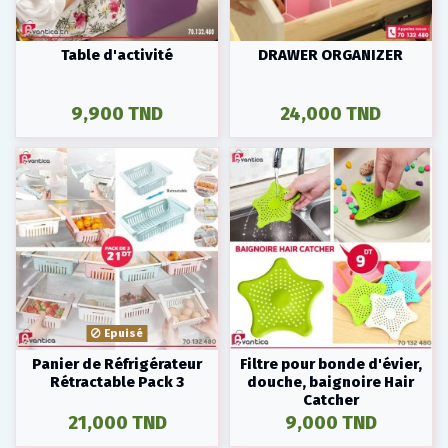
Table d'activité
DRAWER ORGANIZER
9,900 TND
24,000 TND
Epuisé
Panier de Réfrigérateur
Filtre pour bonde d'évier,
Rétractable Pack 3
douche, baignoire Hair
Catcher
21,000 TND
9,000 TND