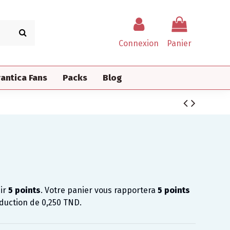
Connexion
Panier
antica Fans
Packs
Blog
nir
5
points
. Votre panier vous rapportera
5
points
éduction de
0,250 TND
.