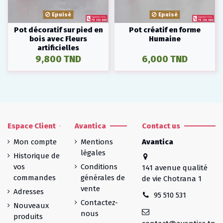
Epuisé
Epuisé
Pot décoratif sur pied en
Pot créatif en forme
bois avec Fleurs
Humaine
artificielles
9,800 TND
6,000 TND
Espace Client
Avantica
Contact us
Mon compte
Mentions
Avantica
légales
Historique de
vos
Conditions
141 avenue qualité
commandes
générales de
de vie Chotrana 1
vente
Adresses
95 510 531
Contactez-
Nouveaux
nous
produits