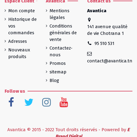
Espace Client
Avantica
Contact us
Mon compte
Mentions
Avantica
légales
Historique de
vos
Conditions
141 avenue qualité
commandes
générales de
de vie Chotrana 1
vente
Adresses
95 510 531
Contactez-
Nouveaux
nous
produits
contact@avantica.tn
Promos
sitemap
Blog
Follow us
Avantica © 2015 - 2022 Tout droits réservés - Powered by
E
Brand Digital