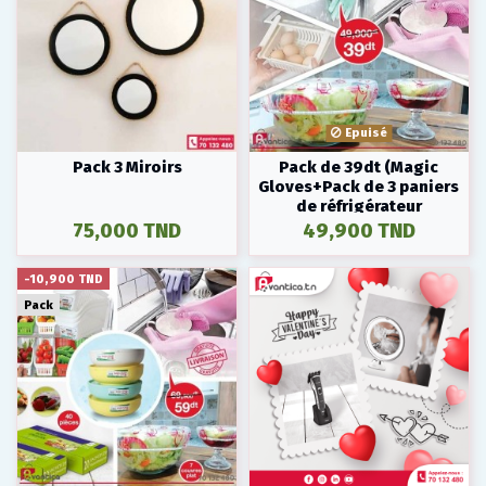
Epuisé
Pack 3 Miroirs
Pack de 39dt (Magic
Gloves+Pack de 3 paniers
de réfrigérateur
rétractable +couvre plat)
75,000 TND
49,900 TND
-10,900 TND
Pack