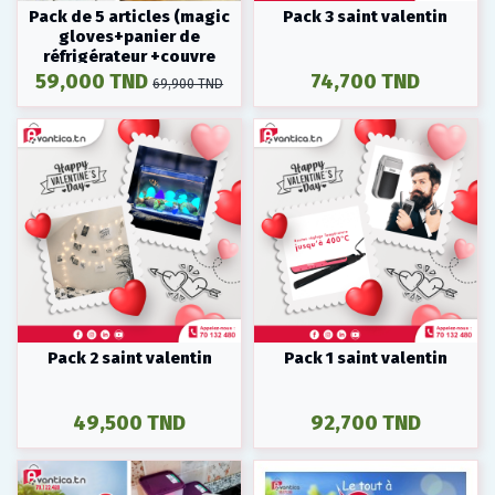
Pack de 5 articles (magic
Pack 3 saint valentin
gloves+panier de
réfrigérateur +couvre
plats+sac à fermeture...
59,000 TND
74,700 TND
69,900 TND
Pack 2 saint valentin
Pack 1 saint valentin
49,500 TND
92,700 TND