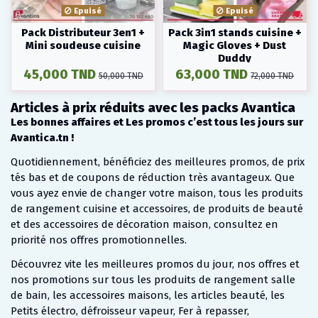
Epuisé
Epuisé
Pack Distributeur 3en1 +
Pack 3in1 stands cuisine +
Mini soudeuse cuisine
Magic Gloves + Dust
Duddy
45,000 TND
63,000 TND
50,000 TND
72,000 TND
Articles à prix réduits avec les packs Avantica
Les bonnes affaires et Les promos c’est tous les jours sur
Avantica.tn !
Quotidiennement, bénéficiez des meilleures promos, de prix
tés bas et de coupons de réduction très avantageux. Que
vous ayez envie de changer votre maison, tous les produits
de rangement cuisine et accessoires, de produits de beauté
et des accessoires de décoration maison, consultez en
priorité nos offres promotionnelles.
Découvrez vite les meilleures promos du jour, nos offres et
nos promotions sur tous les produits de rangement salle
de bain, les accessoires maisons, les articles beauté, les
Petits électro, défroisseur vapeur, Fer à repasser,