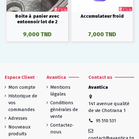
Boite à panier avec
Accumulateur froid
entonnoir lot de 2
9,000 TND
7,000 TND
Espace Client
Avantica
Contact us
Mon compte
Mentions
Avantica
légales
Historique de
vos
Conditions
141 avenue qualité
commandes
générales de
de vie Chotrana 1
vente
Adresses
95 510 531
Contactez-
Nouveaux
nous
produits
contact@avantica.tn