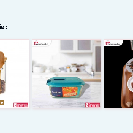
e :
sé