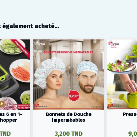
t également acheté...
sé
s 6 en 1-
Bonnets de Douche
Press
Chopper
Imperméables
 TND
3,200 TND
9,