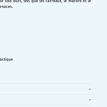
de sols durs, tels que les carreaux, le marbre et le
tenaces.
astique