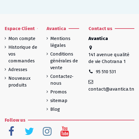
Espace Client
Avantica
Contact us
Mon compte
Mentions
Avantica
légales
Historique de
vos
Conditions
141 avenue qualité
commandes
générales de
de vie Chotrana 1
vente
Adresses
95 510 531
Contactez-
Nouveaux
nous
produits
contact@avantica.tn
Promos
sitemap
Blog
Follow us