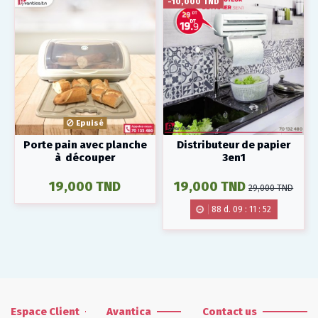
-10,000 TND
Epuisé
Porte pain avec planche
Distributeur de papier
à découper
3en1
19,000 TND
19,000 TND
29,000 TND
88
d.
09
:
11
:
52
Espace Client
Avantica
Contact us