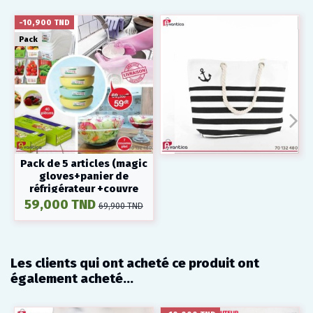
-10,900 TND
Pack
Pack de 5 articles (magic
gloves+panier de
réfrigérateur +couvre
plats+sac à fermeture...
59,000 TND
69,900 TND
Les clients qui ont acheté ce produit ont
également acheté...