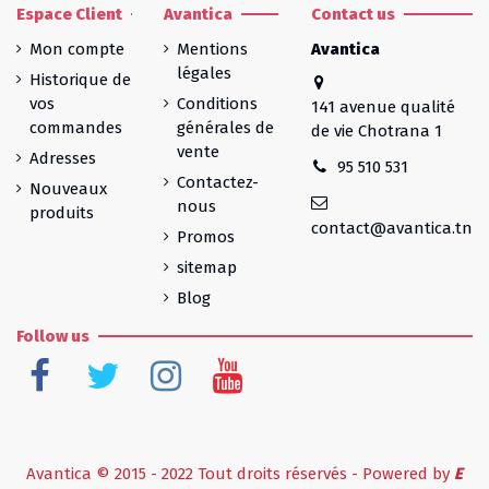
Espace Client
Avantica
Contact us
Mon compte
Mentions
Avantica
légales
Historique de
vos
Conditions
141 avenue qualité
commandes
générales de
de vie Chotrana 1
vente
Adresses
95 510 531
Contactez-
Nouveaux
nous
produits
contact@avantica.tn
Promos
sitemap
Blog
Follow us
Avantica © 2015 - 2022 Tout droits réservés - Powered by
E