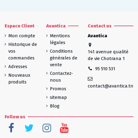
Espace Client
Avantica
Contact us
Mon compte
Mentions
Avantica
légales
Historique de
vos
Conditions
141 avenue qualité
commandes
générales de
de vie Chotrana 1
vente
Adresses
95 510 531
Contactez-
Nouveaux
nous
produits
contact@avantica.tn
Promos
sitemap
Blog
Follow us