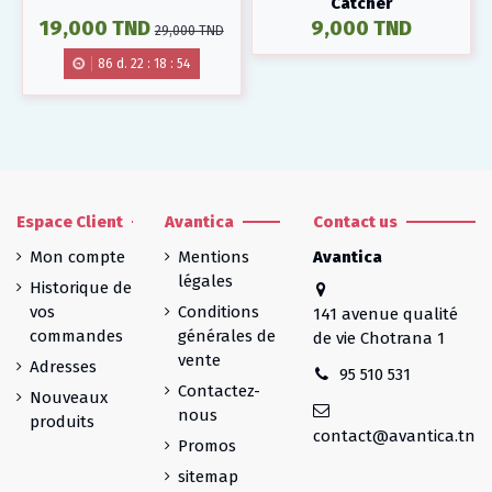
Catcher
19,000 TND
9,000 TND
29,000 TND
86
d.
22
:
18
:
53
Espace Client
Avantica
Contact us
Mon compte
Mentions
Avantica
légales
Historique de
vos
Conditions
141 avenue qualité
commandes
générales de
de vie Chotrana 1
vente
Adresses
95 510 531
Contactez-
Nouveaux
nous
produits
contact@avantica.tn
Promos
sitemap