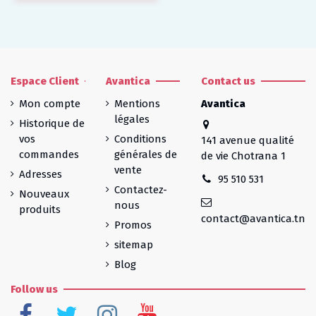
Espace Client
Avantica
Contact us
Mon compte
Mentions
Avantica
légales
Historique de
vos
Conditions
141 avenue qualité
commandes
générales de
de vie Chotrana 1
vente
Adresses
95 510 531
Contactez-
Nouveaux
nous
produits
contact@avantica.tn
Promos
sitemap
Blog
Follow us