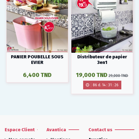
PANIER POUBELLE SOUS
Distributeur de papier
EVIER
3en1
6,400 TND
19,000 TND
29,000 TND
86
d.
14
:
31
:
25
Espace Client
Avantica
Contact us