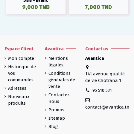
588 - Blanc
9,000 TND
7,000 TND
Espace Client
Avantica
Contact us
Mon compte
Mentions
Avantica
légales
Historique de
vos
Conditions
141 avenue qualité
commandes
générales de
de vie Chotrana 1
vente
Adresses
95 510 531
Contactez-
Nouveaux
nous
produits
contact@avantica.tn
Promos
sitemap
Blog