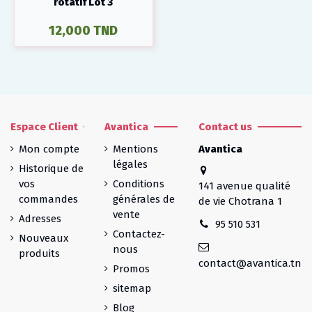
rotatif Lot 3
12,000 TND
Espace Client
Avantica
Contact us
Mon compte
Mentions
Avantica
légales
Historique de
vos
Conditions
141 avenue qualité
commandes
générales de
de vie Chotrana 1
vente
Adresses
95 510 531
Contactez-
Nouveaux
nous
produits
contact@avantica.tn
Promos
sitemap
Blog