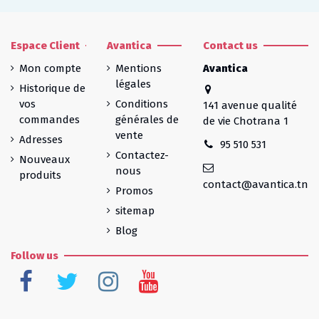
Espace Client
Avantica
Contact us
Mon compte
Mentions
Avantica
légales
Historique de
vos
Conditions
141 avenue qualité
commandes
générales de
de vie Chotrana 1
vente
Adresses
95 510 531
Contactez-
Nouveaux
nous
produits
contact@avantica.tn
Promos
sitemap
Blog
Follow us