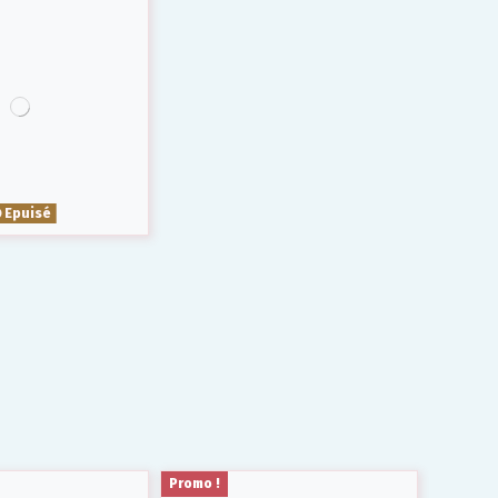
Epuisé
Promo !