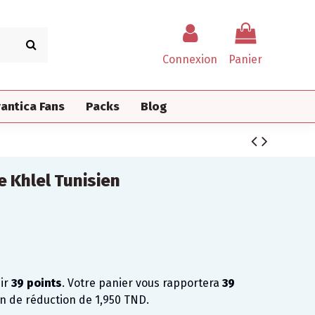
Connexion
Panier
antica Fans
Packs
Blog
e Khlel Tunisien
nir
39
points
. Votre panier vous rapportera
39
on de réduction de
1,950 TND
.