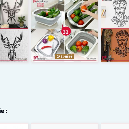
Epuisé
e :