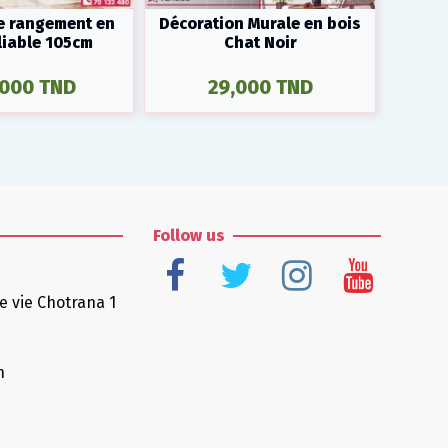
e rangement en
Décoration Murale en bois
Décor
liable 105cm
Chat Noir
L
,000 TND
29,000 TND
Follow us
e vie Chotrana 1
n