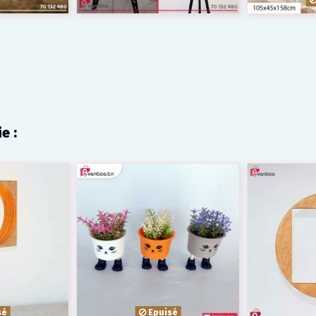
e :
sé
Epuisé