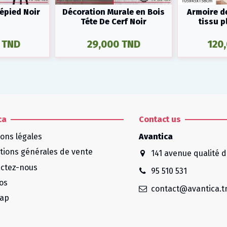
épied Noir
Décoration Murale en Bois
Armoire d
Téte De Cerf Noir
tissu p
 TND
29,000 TND
120
ca
Contact us
ons légales
Avantica
tions générales de vente
141 avenue qualité d
ctez-nous
95 510 531
os
contact@avantica.t
map