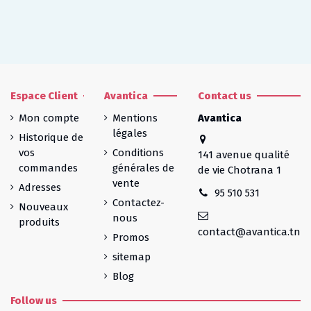
Espace Client
Avantica
Contact us
Mon compte
Mentions
Avantica
légales
Historique de
vos
Conditions
141 avenue qualité
commandes
générales de
de vie Chotrana 1
vente
Adresses
95 510 531
Contactez-
Nouveaux
nous
produits
contact@avantica.tn
Promos
sitemap
Blog
Follow us