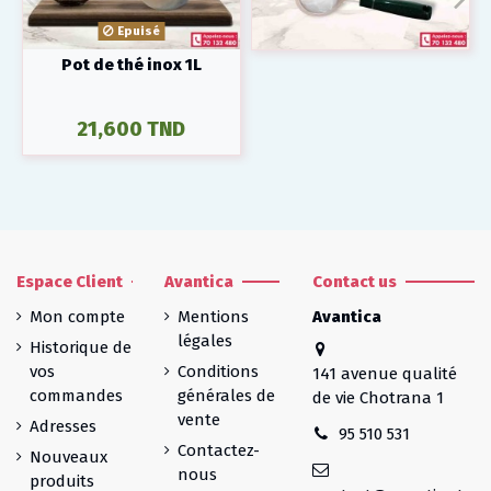
Epuisé
Pot de thé inox 1L
21,600 TND
Espace Client
Avantica
Contact us
Mon compte
Mentions
Avantica
légales
Historique de
vos
Conditions
141 avenue qualité
commandes
générales de
de vie Chotrana 1
vente
Adresses
95 510 531
Contactez-
Nouveaux
nous
produits