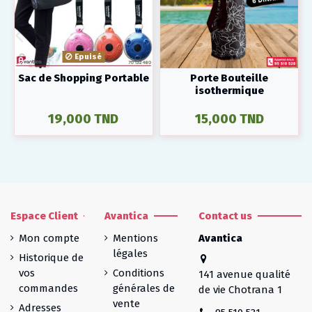
Epuisé
Sac de Shopping Portable
Porte Bouteille
isothermique
19,000 TND
15,000 TND
Espace Client
Avantica
Contact us
Mon compte
Mentions
Avantica
légales
Historique de
vos
Conditions
141 avenue qualité
commandes
générales de
de vie Chotrana 1
vente
Adresses