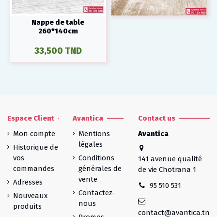
Nappe de table
260*140cm
33,500 TND
Espace Client
Avantica
Contact us
Mon compte
Mentions
Avantica
légales
Historique de
vos
Conditions
141 avenue qualité
commandes
générales de
de vie Chotrana 1
vente
Adresses
95 510 531
Contactez-
Nouveaux
nous
produits
contact@avantica.tn
Promos