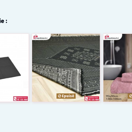
e :
Epuisé