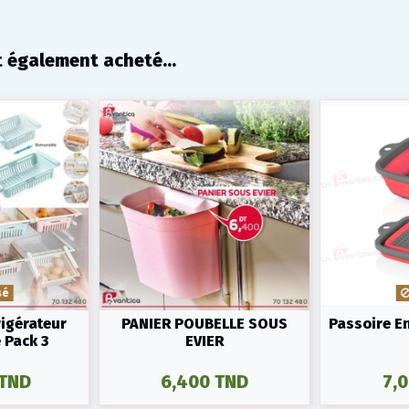
t également acheté...
sé
rigérateur
PANIER POUBELLE SOUS
Passoire En
 Pack 3
EVIER
 TND
6,400 TND
7,