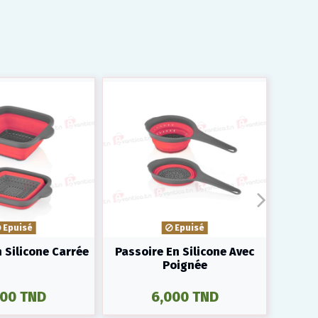
Epuisé
Epuisé
 Silicone Carrée
Passoire En Silicone Avec
Poignée
000 TND
6,000 TND