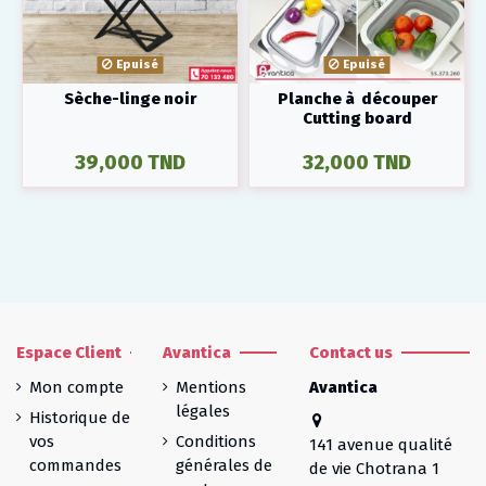
Epuisé
Epuisé
Sèche-linge noir
Planche à découper
Cutting board
39,000 TND
32,000 TND
Espace Client
Avantica
Contact us
Mon compte
Mentions
Avantica
légales
Historique de
vos
Conditions
141 avenue qualité
commandes
générales de
de vie Chotrana 1