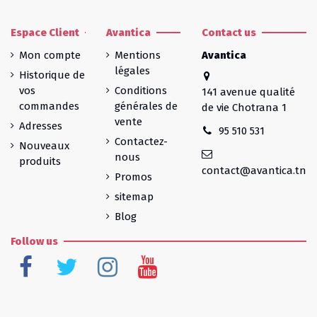
Espace Client
Avantica
Contact us
Mon compte
Mentions
Avantica
légales
Historique de
vos
Conditions
141 avenue qualité
commandes
générales de
de vie Chotrana 1
vente
Adresses
95 510 531
Contactez-
Nouveaux
nous
produits
contact@avantica.tn
Promos
sitemap
Blog
Follow us