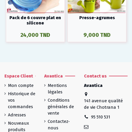
Pack de 6 couvre plat en
Presse-agrumes
silicone
24,000 TND
9,000 TND
Espace Client
Avantica
Contact us
Mon compte
Mentions
Avantica
légales
Historique de
vos
Conditions
141 avenue qualité
commandes
générales de
de vie Chotrana 1
vente
Adresses
95 510 531
Contactez-
Nouveaux
nous
produits