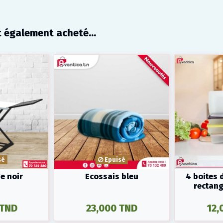
t également acheté...
sé
Epuisé
e noir
Ecossais bleu
4 boites 
rectangu
 TND
23,000 TND
12,