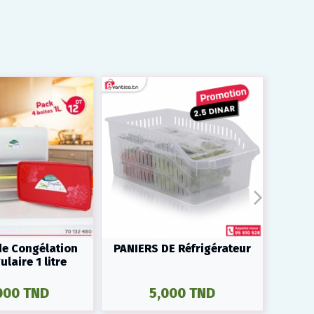
de Congélation
PANIERS DE Réfrigérateur
Bo
laire 1 litre
000 TND
5,000 TND