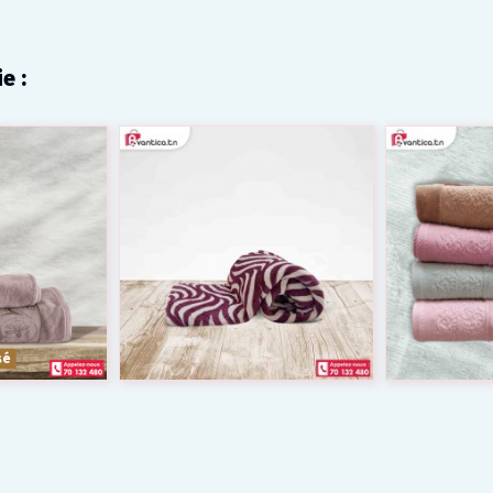
e :
sé