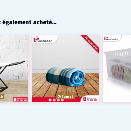
t également acheté...
sé
Epuisé