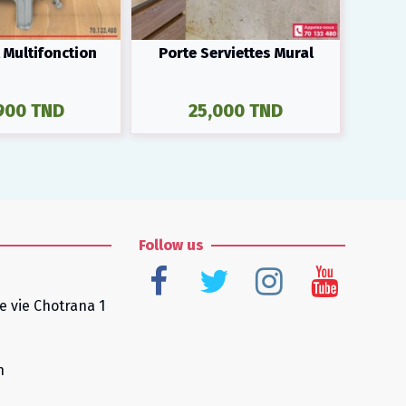
 Multifonction
Porte Serviettes Mural
Vap
900 TND
25,000 TND
Follow us
e vie Chotrana 1
n