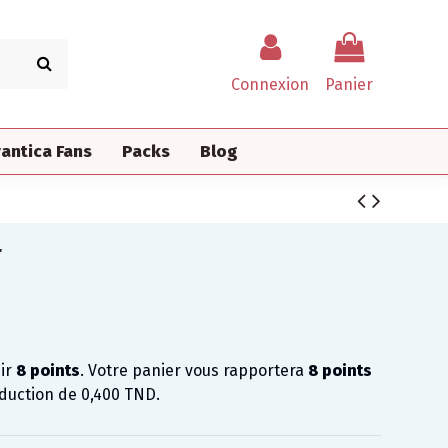
Connexion
Panier
antica Fans
Packs
Blog
T
nir
8
points
. Votre panier vous rapportera
8
points
éduction de
0,400 TND
.