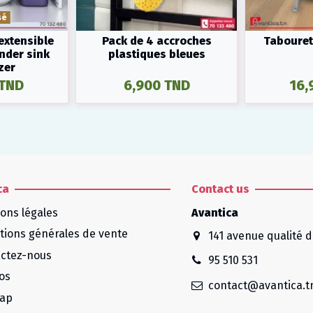
sé
extensible
Pack de 4 accroches
Tabouret
Under sink
plastiques bleues
zer
 TND
6,900 TND
16,
ca
Contact us
ons légales
Avantica
tions générales de vente
141 avenue qualité d
ctez-nous
95 510 531
os
contact@avantica.t
map