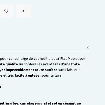
z pour ce recharge de vadrouille pour Flat Mop super 
ute qualité
 lui confère les avantages d'une 
forte 
yer impeccablement toute surface
 sans laisser de 
le
 et très 
facile à enlever
 pour le laver. 
é
uet, marbre, carrelage mural et sol en céramique